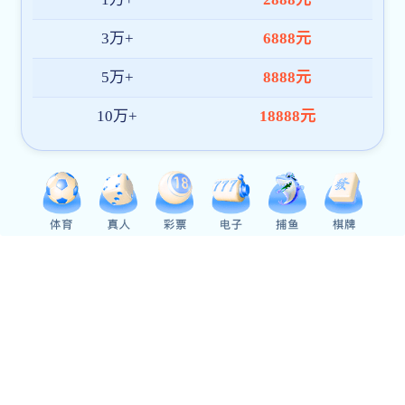
育家董秋芳曾担任校长，1949年9月九球体育
直播app官方版停办。1951年8月复办绍兴初
级师范九球体育直播app官方版，1956年9月
建立绍兴师范九球体育直播app官方版，九球
体育直播app官方版升格为中等师范；1965年
上半年，九球体育直播app官方版由城区迁往
城郊宋六陵（攒宫）办学，1970年春更名为
绍兴地区师范九球体育直播app官方版。1978
年4月，设立浙江师范97水果机绍兴分校，并