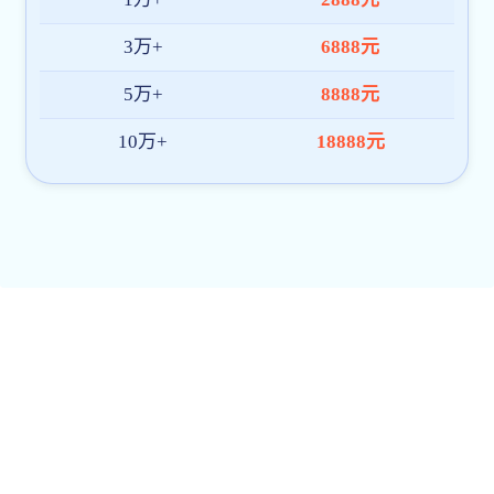
丨
计
划
招
生
3950
人，
推
出
“双
王
牌”
创
新
实
验
班，
绍
兴