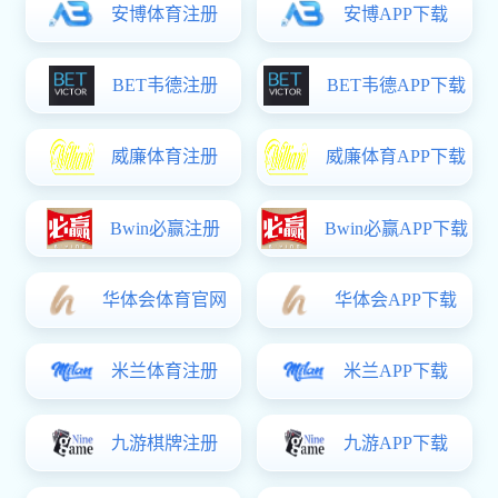
信息公开
学术讲座
党建思政
学术成果
97水果机动态
数理信息97水果机窦卫东教授团队在Chemical Engineering Journal上发
表最新研究成果
2026-03-06
数理信息97水果机
近日，数理信息97水果机窦卫东教授、青年教师
侯保飞和陶圣旦联合北京理工大学王业亮教授以及湖
北大学等研究人员在在国际权威期刊Chemical
Engineering Journal (中科院一区，IF:13.2)上发表了一
项最新突破性成果。团队受自然界丝瓜蒸腾作用的启
发，成功构建了一种集成式蒸发驱动水伏发电机(I-