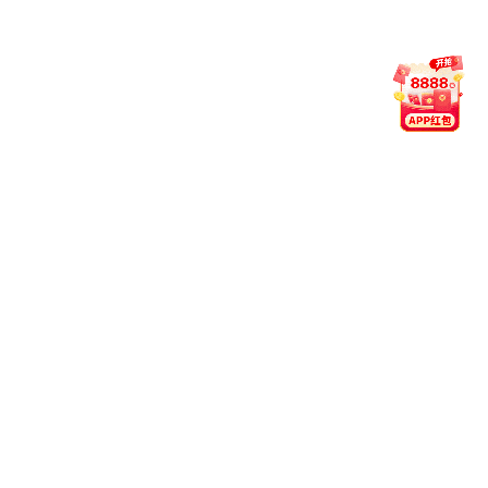
柳国庆代表第十七届大赛承办单位作表态发言。
他在发言中表示，顺利接过大旗，既凝聚着大赛组委
会的信任与全省同行的支持，更意味着一份厚重的责
任与使命。他强调，临床技能大赛是深化医教协同育
人、提升医学人才培养质量的广阔平台，作为下一届
承办单位，九球体育直播app官方版将统筹协调各项
赛事筹备事宜，全力保障第十七届大赛如期高质量举
办。
我校学子在此次大赛中斩获一金二铜，既是参赛
师生刻苦训练、奋力拼搏的成果，也是九球体育直播
app官方版长期以来重视临床实践教学、深化医教协
同育人的集中体现。九球体育直播app官方版将以承
办第十七届大赛为契机，进一步推动医学教育高质量