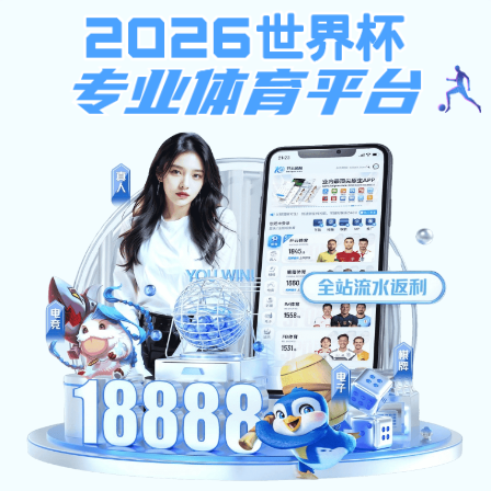
97水果机
学生
办事大厅
电子邮箱