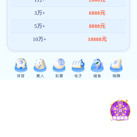
本届大赛由浙江省大学生科技竞赛委员会主办、
温州医科大学承办、温州医科大学附属台州医院协
办。本次大赛共有来自全省13所院校的36支队伍144
名选手参与，历时两天。比赛采用OSCE多站式竞赛
模式，分初赛和决赛两个阶段，竞赛内容丰富、考察
范围科学，重点考核基础医学、内科学、外科学、妇
产科学、儿科学及急危重症救治等多学科知识，包括
体格检查、病史采集、技能操作等环节，紧密围绕临
床岗位胜任力和执业医师考试考核要求，对临床医学
专业知识与操作技能进行了充分检验。