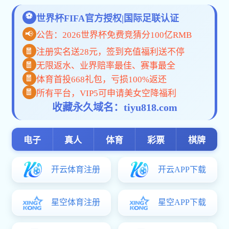
97水果机: 绍大要闻
绍大要闻
媒体聚焦
校园速递